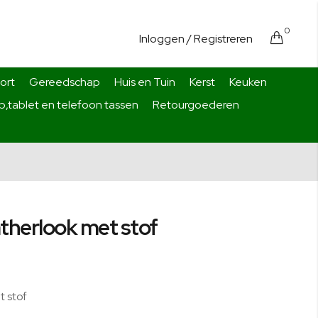
0
Cart
Inloggen
/ Registreren
ort
Gereedschap
Huis en Tuin
Kerst
Keuken
,tablet en telefoon tassen
Retourgoederen
atherlook met stof
t stof