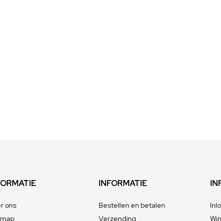
FORMATIE
INFORMATIE
IN
r ons
Bestellen en betalen
Inl
emap
Verzending
Wi