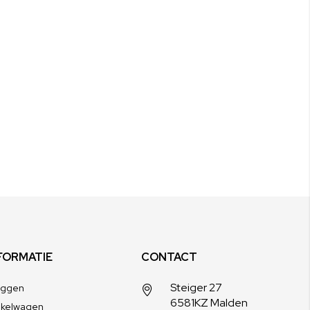
FORMATIE
CONTACT
Steiger 27
oggen
6581KZ Malden
nkelwagen