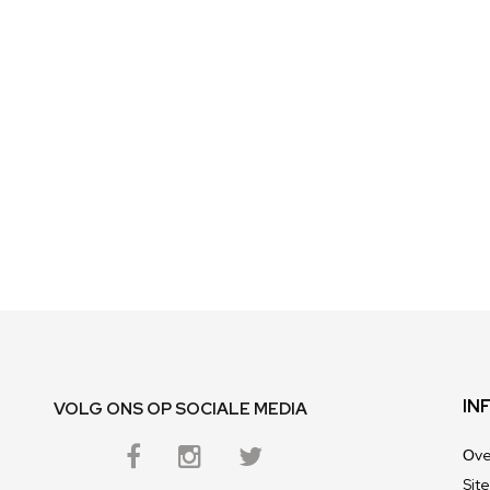
Ga
naar
het
begin
van
de
afbeeldingen-
gallerij
IN
VOLG ONS OP SOCIALE MEDIA
Оve
Sit