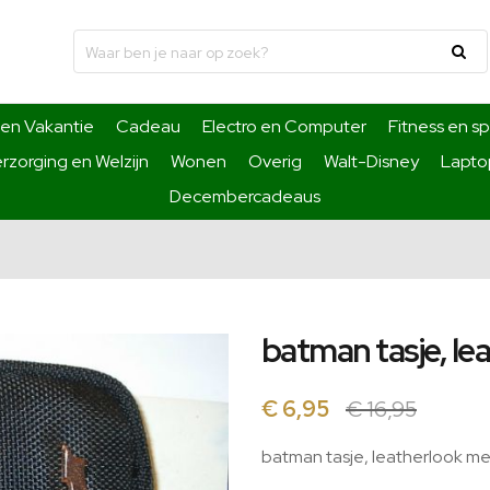
 en Vakantie
Cadeau
Electro en Computer
Fitness en sp
rzorging en Welzijn
Wonen
Overig
Walt-Disney
Laptop
Decembercadeaus
batman tasje, le
€ 6,95
€ 16,95
batman tasje, leatherlook me