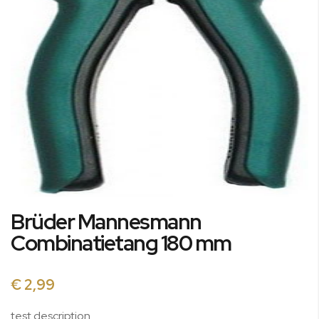
Ga
Brüder Mannesmann
naar
het
Combinatietang 180 mm
begin
van
de
€ 2,99
afbeeldingen-
gallerij
test description