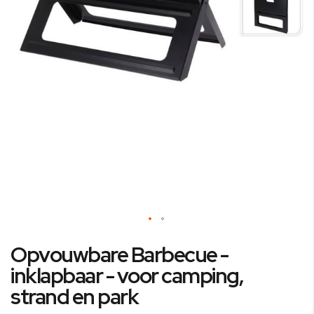
Ga
Opvouwbare Barbecue -
naar
het
inklapbaar - voor camping,
begin
strand en park
van