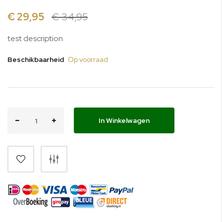
de
afbeeldingen-
€ 29,95
€ 34,95
gallerij
test description
Beschikbaarheid
Op voorraad
In Winkelwagen