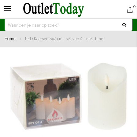
0
Toggle
C
Nav
Home
LED Kaarsen 5x7 cm - set van 4 - met Timer
Ga
naar
het
einde
van
de
afbeeldingen-
gallerij