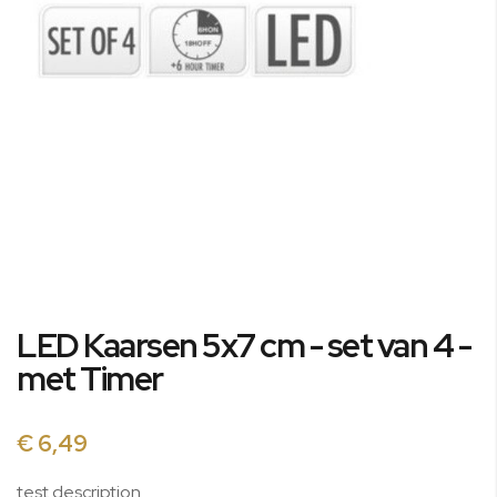
Ga
LED Kaarsen 5x7 cm - set van 4 -
naar
het
met Timer
begin
van
de
€ 6,49
afbeeldingen-
gallerij
test description