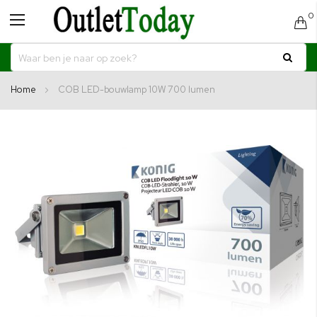
0
Toggle
C
Nav
Home
COB LED-bouwlamp 10W 700 lumen
Ga
naar
het
einde
van
de
afbeeldingen-
gallerij