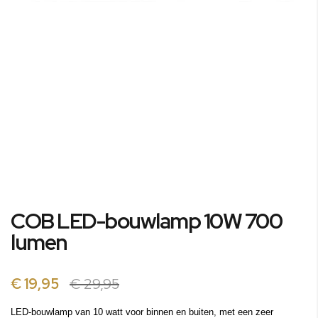
Ga
COB LED-bouwlamp 10W 700
naar
het
lumen
begin
van
de
€ 19,95
€ 29,95
afbeeldingen-
gallerij
LED-bouwlamp van 10 watt voor binnen en buiten, met een zeer