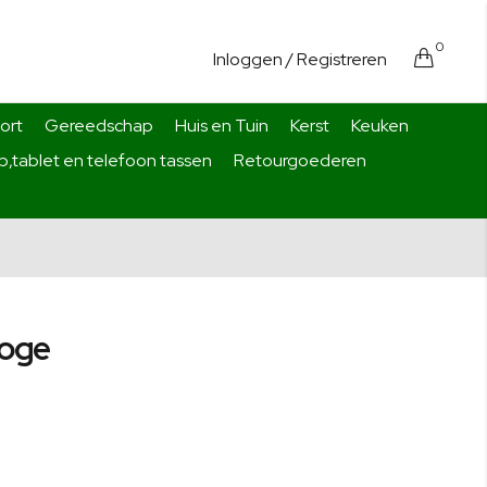
0
Cart
Inloggen
/ Registreren
ort
Gereedschap
Huis en Tuin
Kerst
Keuken
,tablet en telefoon tassen
Retourgoederen
loge