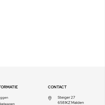
FORMATIE
CONTACT
Steiger 27
oggen
6581KZ Malden
nkelwagen