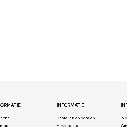
FORMATIE
INFORMATIE
IN
r ons
Bestellen en betalen
Inl
emap
Verzending
Wi