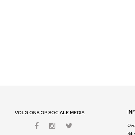
Ga
naar
het
begin
van
de
afbeeldingen-
gallerij
IN
VOLG ONS OP SOCIALE MEDIA
Оve
Sit