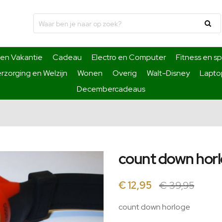
 en Vakantie
Cadeau
Electro en Computer
Fitness en sp
rzorging en Welzijn
Wonen
Overig
Walt-Disney
Laptop
Decembercadeaus
count down hor
€ 12,95
€ 39,95
count down horloge