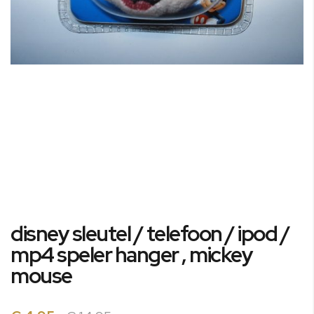
Ga
disney sleutel / telefoon / ipod /
naar
het
mp4 speler hanger , mickey
begin
mouse
van
de
afbeeldingen-