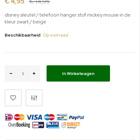
€ 4,95
€ 14,95
gallerij
disney sleutel / telefoon hanger stof mickey mouse in de
kleur zwart / beige
Beschikbaarheid
Op voorraad
In Winkelwagen