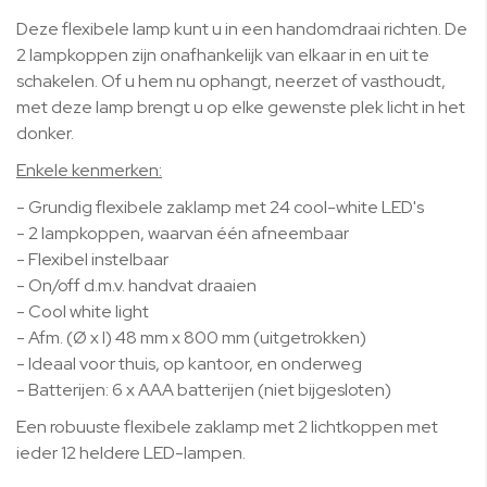
afbeeldingen-
gallerij
Deze flexibele lamp kunt u in een handomdraai richten. De
2 lampkoppen zijn onafhankelijk van elkaar in en uit te
schakelen. Of u hem nu ophangt, neerzet of vasthoudt,
met deze lamp brengt u op elke gewenste plek licht in het
donker.
Enkele kenmerken:
- Grundig flexibele zaklamp met 24 cool-white LED's
- 2 lampkoppen, waarvan één afneembaar
- Flexibel instelbaar
- On/off d.m.v. handvat draaien
- Cool white light
- Afm. (Ø x l) 48 mm x 800 mm (uitgetrokken)
- Ideaal voor thuis, op kantoor, en onderweg
- Batterijen: 6 x AAA batterijen (niet bijgesloten)
Een robuuste flexibele zaklamp met 2 lichtkoppen met
ieder 12 heldere LED-lampen.