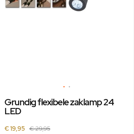
Ga
Grundig flexibele zaklamp 24
naar
het
LED
begin
van
de
€ 19,95
€ 29,95