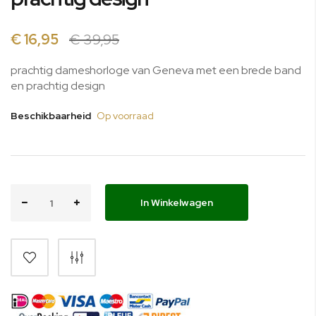
van
de
afbeeldingen-
€ 16,95
€ 39,95
gallerij
prachtig dameshorloge van Geneva met een brede band
en prachtig design
Beschikbaarheid
Op voorraad
In Winkelwagen