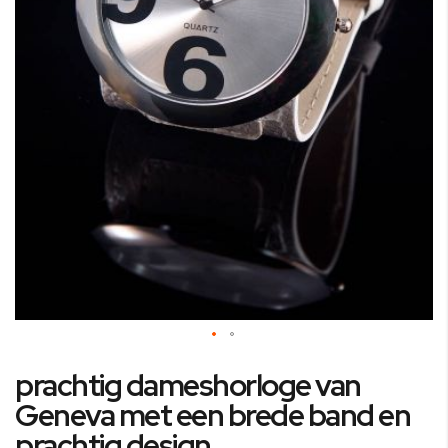
Ga
prachtig dameshorloge van
naar
het
Geneva met een brede band en
begin
prachtig design