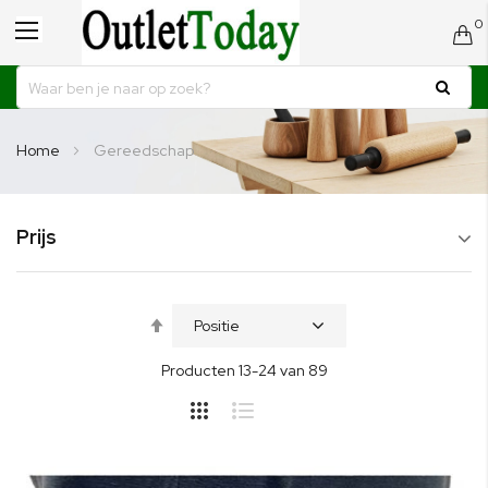
0
Toggle
C
Nav
Home
Gereedschap
Prijs
Van
hoog
Producten
13
-
24
van
89
naar
laag